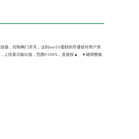
连接，控制阀门开关，达到zui小
5
毫秒的导通使对用户系
，上排显示输出值，范围
0-100%
，直接按
▲、▼键调整输