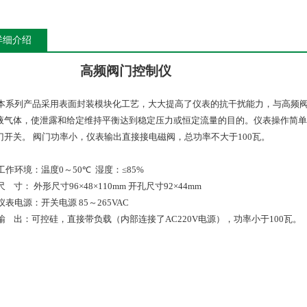
详细介绍
高频阀门控制仪
本系列产品采用表面封装模块化工艺，大大提高了仪表的抗干扰能力，与
高频阀
液气体，使泄露和给定维持平衡达到稳定压力或恒定流量的目的。仪表操作简单
门开关。
阀门功率小，仪表输出直接接电磁阀，总功率不大于
100
瓦。
工作环境：温度
0
～
5
0
℃
湿度：≤
85%
尺
寸：
外形尺寸
96
×
48
×
110
mm
开孔尺寸
92
×
44mm
仪表电源：
开关电源
85
～
265VAC
输
出：可控硅，直接带负载（内部连接了
AC220V
电源），功率小于
100
瓦。