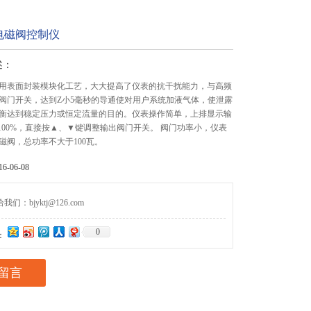
电磁阀控制仪
述：
用表面封装模块化工艺，大大提高了仪表的抗干扰能力，与高频
阀门开关，达到Z小5毫秒的导通使对用户系统加液气体，使泄露
衡达到稳定压力或恒定流量的目的。仪表操作简单，上排显示输
-100%，直接按▲、▼键调整输出阀门开关。 阀门功率小，仪表
磁阀，总功率不大于100瓦。
-06-08
们：bjyktj@126.com
0
：
留言