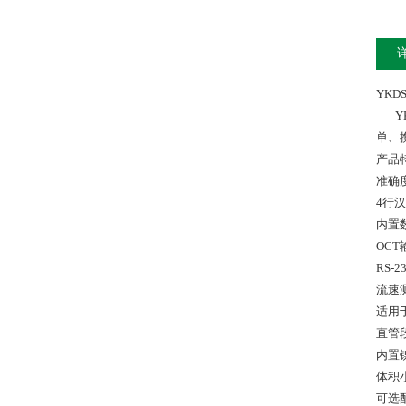
YKD
YK
单、
产品
准确
4行
内置
OC
RS
流速
适用
直管
内置
体积小
可选