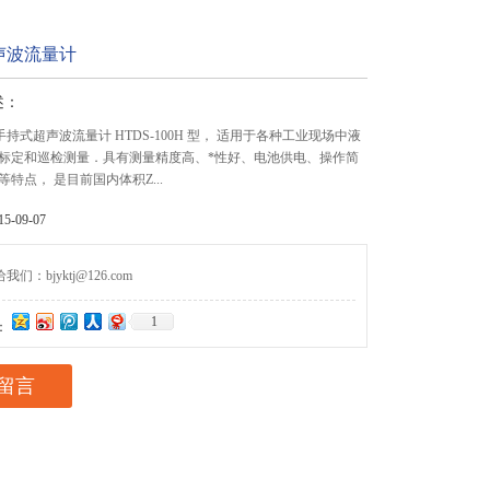
声波流量计
述：
H 手持式超声波流量计 HTDS-100H 型， 适用于各种工业现场中液
标定和巡检测量．具有测量精度高、*性好、电池供电、操作简
特点， 是目前国内体积Z...
-09-07
们：bjyktj@126.com
1
：
留言