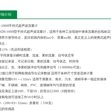
详细介绍
S-100H手持式超声波流量计
DS-100H型手持式超声波流量计，适用于各种工业现场中液体流量的在线标
携带方便等特点，是目前国内体积zui小、质量zui轻、真正意义上的便携式超
特点：
度±1%（先达到该精度）
汉字同屏显示瞬时流量、流速、累积流量、信号状态等
数据记录器，可记录日期、累积流量、信号状态、时间等
T输出正、负、净累积脉冲信号和频率信号（1-9999Hz可选）
-232接口用于联网检测或导出记录数据 适用于各种尺寸管道流体计量
测量范围0.01～± 32m/s 适用于测量水、海水、污水、酒精等单一稳定的液体
于钢、不锈钢、铸铁、PVC、玻璃钢等均匀质密的管道
段应满足上游10D，下游5D，距泵出口30D（D指管径）
镍氢电池可连续工作10小时以上
（200×93× 32mm）质量轻（ 538克）
配的传感器