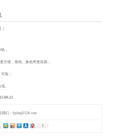
机
述：
印机；
开门更方便，装纸、换色带更容易；
、可靠；
力强。
-09-23
们：bjyktj@126.com
1
：