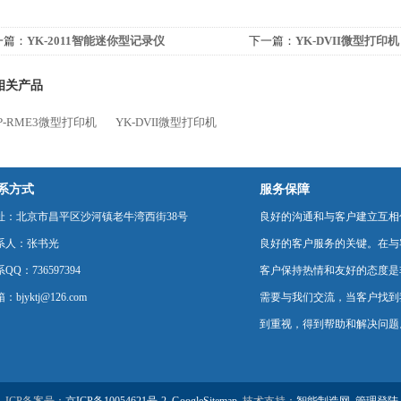
一篇：
YK-2011智能迷你型记录仪
下一篇：
YK-DVII微型打印机
相关产品
SP-RME3微型打印机
YK-DVII微型打印机
系方式
服务保障
址：北京市昌平区沙河镇老牛湾西街38号
良好的沟通和与客户建立互相
系人：张书光
良好的客户服务的关键。在与
QQ：736597394
客户保持热情和友好的态度是
：bjyktj@126.com
需要与我们交流，当客户找到
到重视，得到帮助和解决问题