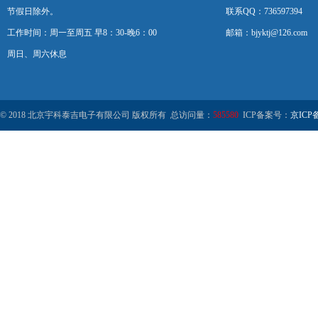
节假日除外。
联系QQ：736597394
工作时间：周一至周五 早8：30-晚6：00
邮箱：bjyktj@126.com
周日、周六休息
© 2018 北京宇科泰吉电子有限公司 版权所有 总访问量：
585580
ICP备案号：
京ICP备