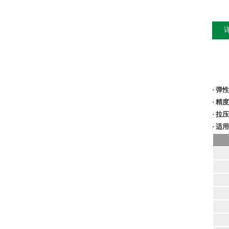
· 
· 
· 拉
· 
输
直
滞
重
工