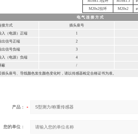
M16x1.5拉环
M16x1.5
ø
M20x2拉环
M20x2
ø
电 气 连 接 方 式
接方式
插头座号
（电源）正端
1
出信号正端
2
出信号负端
3
（电源）负端
4
蔽
/
头座号、导线颜色发生颜色变化时，请以传感器检定合格证书为准。
产品：
您的单位：