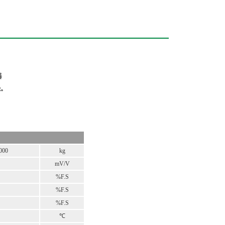
器
强。
000
kg
mV/V
%F.S
%F.S
%F.S
℃