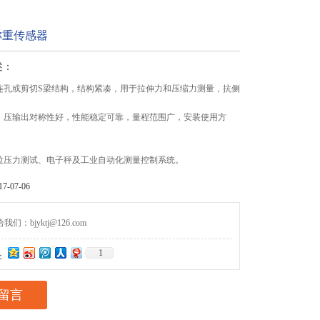
称重传感器
述：
双连孔或剪切S梁结构，结构紧凑，用于拉伸力和压缩力测量，抗侧
拉、压输出对称性好，性能稳定可靠，量程范围广，安装使用方
。
种拉压力测试、电子秤及工业自动化测量控制系统。
-07-06
们：bjyktj@126.com
1
：
留言