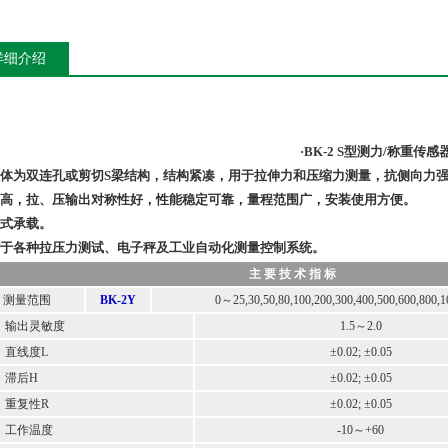
详细介绍
·BK-2 S型测力/称重传感
弹性体为双连孔或剪切S梁结构，结构紧凑，用于拉伸力和压缩力测量，抗侧向力
精度高，拉、压输出对称性好，性能稳定可靠，量程范围广，安装使用方便。
压式承载。
适用于各种拉压力测试、电子秤及工业自动化测量控制系统。
主 要 技 术 指 标
测量范围
BK-2Y
0～25,30,50,80,100,200,300,400,500,600,800,1
出灵敏度
1.5～2.0
线度L
±0.02; ±0.05
后H
±0.02; ±0.05
复性R
±0.02; ±0.05
作温度
-10～+60