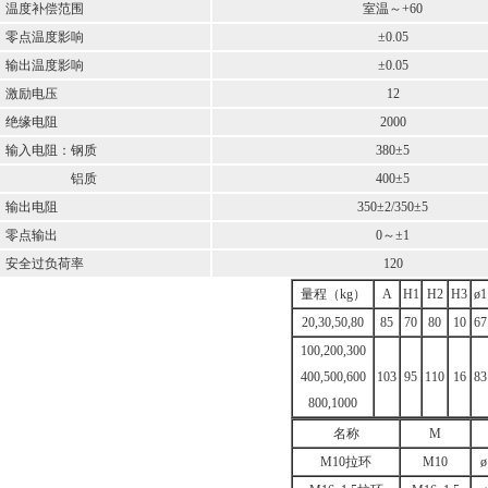
度补偿范围
室温～+60
点温度影响
±0.05
出温度影响
±0.05
励电压
12
缘电阻
2000
入电阻：钢质
380±5
铝质
400±5
出电阻
350±2/350±5
点输出
0～±1
全过负荷率
120
量程（kg）
A
H1
H2
H3
ø1
20,30,50,80
85
70
80
10
67
100,200,300
400,500,600
103
95
110
16
83
800,1000
名称
M
M10拉环
M10
ø