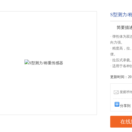
S型测力/
简要描
· 弹性体为
向力强。
· 精度高，
便。
· 拉压式承载
· 适用于各
更新时间：2017
发邮件给我
分享到
在线