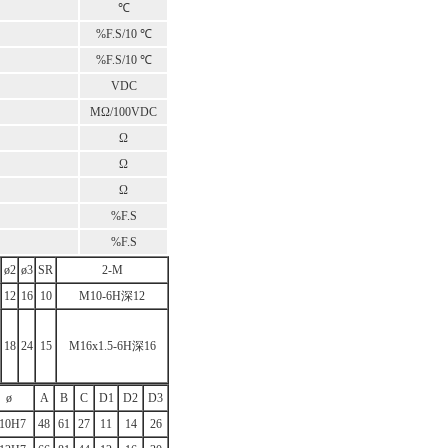
℃
%F.S/10 ℃
%F.S/10 ℃
VDC
MΩ/100VDC
Ω
Ω
Ω
%F.S
%F.S
ø2
ø3
SR
2-M
12
16
10
M10-6H深12
18
24
15
M16x1.5-6H深16
ø
A
B
C
D1
D2
D3
10H7
48
61
27
11
14
26