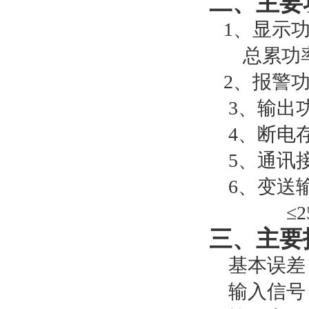
二、
主要
1、显示
总累功
2、报警
3
、输出
4、断电
5、通讯接
6、变送输
≤
三、主要
基本误差：
输入信号：