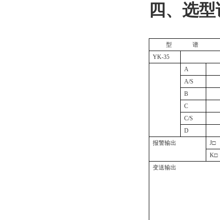
四、选型
型
谱
YK-35
A
A/S
B
C
C/S
D
报警输出
J
□
K
□
变送输出