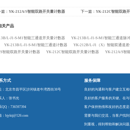
一篇：
YK-212A/S智能双路开关量计数器
下一篇：
YK-212C智能双
相关产品
213B/L-J1-S-M1智能三通道开关量计数器
YK-213B/L-J1-S-M1智能三通道
YK-213B/L-J1-S-M1智能三通道计数器
YK-212B/L-J1（X）智能双通
C/S智能双路开关量计数器
YK-212C智能双路开关量计数器
YK-212A/
系方式
服务保障
址：北京市昌平区沙河镇老牛湾西街38号
良好的沟通和与客户建立互相
系人：张书光
良好的客户服务的关键。在与
QQ：736597394
客户保持热情和友好的态度是
：bjyktj@126.com
需要与我们交流，当客户找到
到重视，得到帮助和解决问题