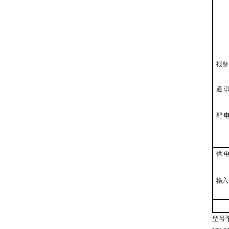
报警
通 讯
配 电
供 电
输入
型号