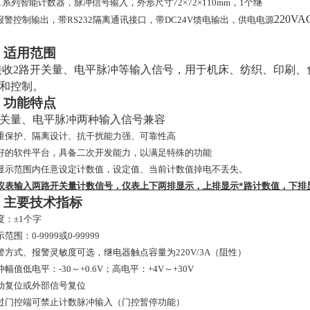
21系列智能计数器，脉冲信号输入，外形尺寸72×72×110mm，1个继
220V
报警控制输出，带
RS232隔离通讯接口，
带DC24V馈电输出，供电电源
、适用范围
收2路开关量、电平脉冲等输入信号，用于机床、纺织、印刷、
和控制。
、
功能特点
关量、电平脉冲两种输入信号兼容
重保护、隔离设计、抗干扰能力强、可靠性高
好的软件平台，具备二次开发能力，以满足特殊的功能
显示范围内任意设定计数值，设定值、当前计数值掉电不丢失。
仪表输入两路开关量计数信号，仪表上下两排显示，上排显示*路计数值，下排
、主要技术指标
度：±
1个字
示范围：
0-9999或0-99999
警方式、报警灵敏度可选，继电器触点容量为
220V/3A（阻性）
冲幅值低电平：
-30～+0.6V；高电平：+4V～+30V
动复位或外部信号复位
过门控端可禁止计数脉冲输入（门控暂停功能）