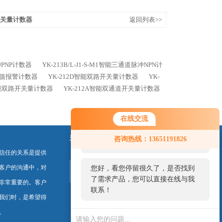
路开关量计数器
返回列表>>
脉冲PNP计数器
YK-213B/L-J1-S-M1智能三通道脉冲NPN计
道差值报警计数器
YK-212D智能双路开关量计数器
YK-
S智能双路开关量计数器
YK-212A智能双通道开关量计数器
在线交流
您好！欢迎前来咨询，很高兴为您
关注我们
咨询热线：13651191826
服务，请问您要咨询什么问题呢？
信任的关系是提供
客户的沟通中，对
您好，看您停留很久了，是否找到
了需求产品，您可以直接在线与我
非常重要的。客户
联系！
我们时，是希望得
。