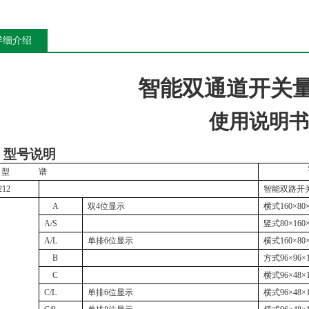
详细介绍
智能双通道开关
使用说明书
、型号说明
型
谱
212
智能双路开
A
双4位显示
横式160×80
A/S
竖式80×160
A/L
单排6位显示
横式160×80
B
方式96×96×
C
横式96×48×
C/L
单排6位显示
横式96×48×