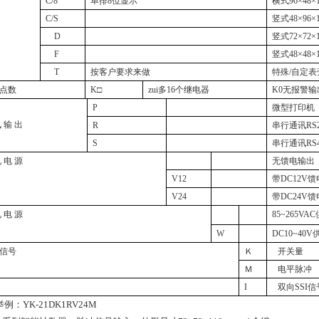
C/8
单排8位显示
横式96×48×
C/S
竖式48×96×
D
竖式72×72×
F
竖式48×48×
T
按客户要求来做
特殊/自定表
点数
K□
zui多16个继电器
K0无报警输
P
微型打印机
 输 出
R
串行通讯RS2
S
串行通讯RS4
 电 源
无馈电输出
V12
带DC12V
V24
带DC24V
 电 源
85~265VA
W
DC10~40V
信号
Ｋ
开关量
Ｍ
电平脉冲
I
双向SSI
举例：
YK-21DK1RV24M