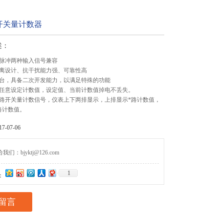
开关量计数器
述：
脉冲两种输入信号兼容
离设计、抗干扰能力强、可靠性高
台，具备二次开发能力，以满足特殊的功能
任意设定计数值，设定值、当前计数值掉电不丢失。
路开关量计数信号，仪表上下两排显示，上排显示*路计数值，
路计数值。
-07-06
们：bjyktj@126.com
1
：
留言