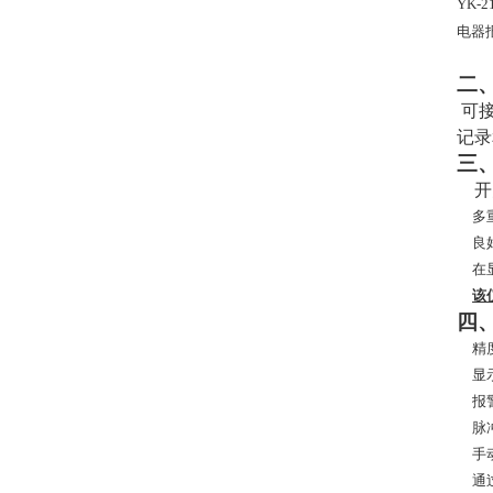
YK-
电器
二
可接
记录
三
开
多
良
在
该
四
精
显
报
脉
手
通