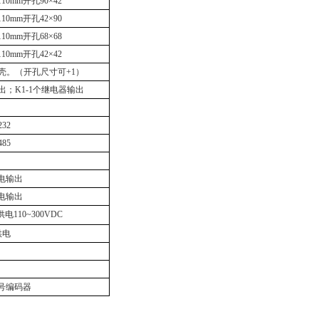
110mm开孔90×42
110mm开孔42×90
110mm开孔68×68
110mm开孔42×42
壳。（开孔尺寸可+1）
出；K1-1个继电器输出
32
85
馈电输出
馈电输出
C供电110~300VDC
供电
信号编码器