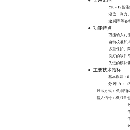
●
适用范围
YK－19
液位、测力
速,频率等各
●
功能特点
万能输入功
自动校准和
多重保护、
良好的软件
先进的模块
●
主要技术指标
基本误差：0.5
分 辨 力：1
显示方式：双排四位
输入信号：模拟量·热电
·
·
·
·