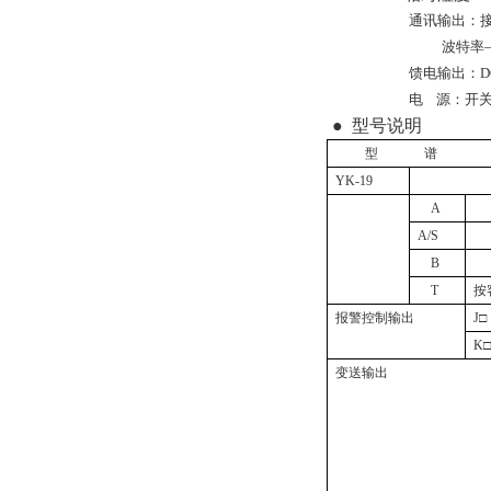
通讯输出：接口
波特率—
馈电输出：DC
电
源：开关电
●
型号说明
型
谱
YK-19
A
A/S
B
T
按
报警控制输出
J
□
K
变送输出