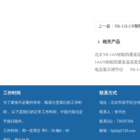
上一篇：
YK-12LC
节仪
相关产品
北京YK-14A智能四通
14A/S智能四通道温湿
电流显示调节仪
YK-
工作时间
联系方式
为了避免不必要的等待，敬请注意我们的工作时
地址：北京市昌平区沙河
间 。以下是我们的正常工作时间，中国大陆法定
联系人：张书光
节假日除外。
联系QQ：736597394
工作时间：周一至周五 早8：30-晚6：00
邮箱：bjyktj@126.com