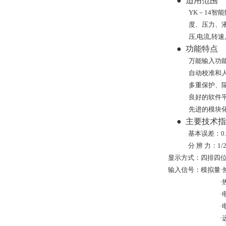
●
适用范围
YK－14
度、压力、
压,电流,转
●
功能特点
万能输入功
自动校准和
多重保护、
良好的软件
先进的模块
●
主要技术指
基本误差：0.5
分 辨 力：1
显示方式：四排四位
输入信号：模拟量·热电
·
·
·
·