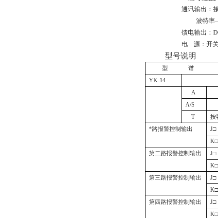
通讯输出：接口
波特率—
馈电输出：DC
电
源：开关电
型号说明
型
谱
YK-14
A
A/S
T
按
*路报警控制输出
J
□
K
第二路报警控制输出
J
□
K
第三路报警控制输出
J
□
K
第四路报警控制输出
J
□
K