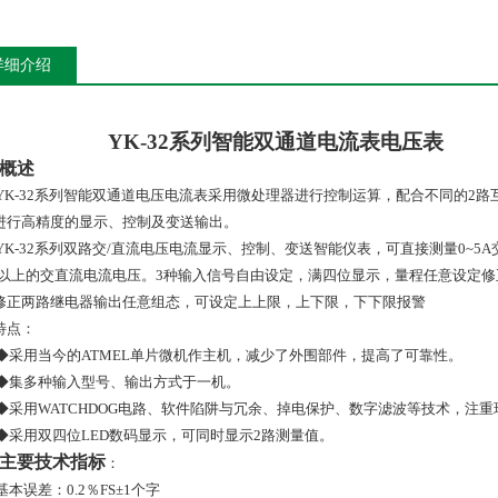
详细介绍
YK-32
系列智能双通道电流表电压表
概述
YK-32系列智能双通道电压电流表采用微处理器进行控制运算，配合不同的
2路
进行高精度的显示、控制及变送输出。
YK-32系列双路交/直流电压电流显示、控制、变送智能仪表，可直接测量0~5A
0V以上的交直流电流电压。3种输入信号自由设定，满四位显示，量程任意设定
修正两路继电器输出任意组态，可设定上上限，上下限，下下限报警
特点：
◆
采用当今的ATMEL单片微机作主机，减少了外围部件，提高了可靠性。
◆
集多种输入型号、输出方式于一机。
◆
采用WATCHDOG电路、软件陷阱与冗余、掉电保护、数字滤波等技术，注
◆
采用双四位LED数码显示，可同时显示2路测量值。
主要技术指标
：
基本误差：0.2％FS±1个字