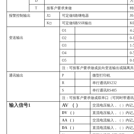
D
方
T
按客户要求来做
特
报警控制输出
J
□
可定做
8
路继电器
J0
K
□
可定做
8
路
SSR
输出
K0
O1
4-
变送输出
O2
0-
O3
1-
O4
0-
O5
0-
注：可按客户要求做成反向变送输出或隔离共
通讯输出
P
微型打印机
R
串行通讯
RS232
S
串行通讯
RS485
注：可按客户要求做成双串口（可同时带通讯
输
入
信
号
1
AV （ ）
交流电压输入，（ ）内记
DV （ ）
直流电压输入，（ ）内记
AA （ ）
交流电流输入，（ ）内记
DA （ ）
直流电流输入，（ ）内记