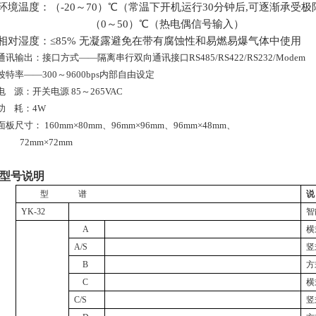
环境温度：（
-20
～
70）
℃（常温下开机运行
30
分钟后
,
可逐渐承受极
（
0
～5
0
）
℃（热电偶信号输入）
相对湿度：≤85% 无凝露避免在带有腐蚀性和易燃易爆气体中使用
通讯输出：接口方式——隔离串行双向通讯接口RS485/RS422/RS232/Modem
波特率——300～
9600bps内部自由设定
电
源：开关电源 85～265VAC
功
耗：4W
面板尺寸： 160mm×80mm、96mm×96mm、96mm×48mm、
72mm
×
7
2mm
型号说明
型
谱
说
YK-32
智
A
横
A/S
竖
B
方
C
横
C/S
竖