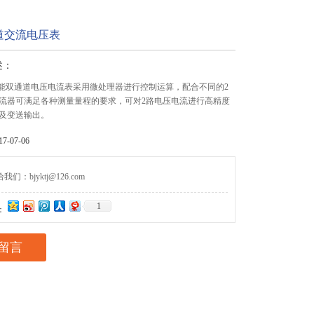
道交流电压表
述：
列智能双通道电压电流表采用微处理器进行控制运算，配合不同的2
流器可满足各种测量量程的要求，可对2路电压电流进行高精度
及变送输出。
-07-06
们：bjyktj@126.com
1
：
留言