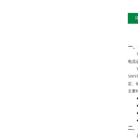
一、
电流
50
定、
主要
二、