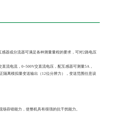
互感器或分流器可满足各种测量量程的要求，可对2路电压
交直流电流，0~500V交直流电压，配互感器可测量5A，
修正隔离模拟量变送输出（12位分辨力），变送范围任意设
重现场容错能力，使整机具有很强的抗干扰能力。