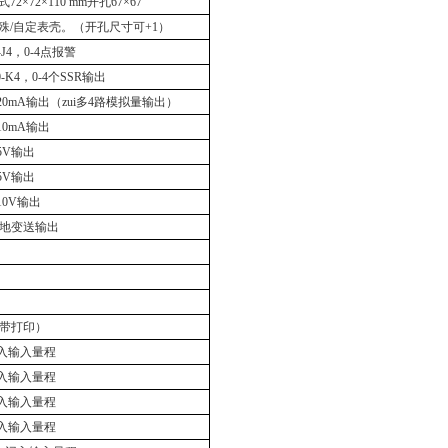
式
72
×
72
×
110 mm
开孔
67
×67
殊
/
自定表壳。（开孔尺寸可
+1
）
-J4
，
0-4
点报警
-K4
，
0-4
个
SSR
输出
20mA
输出（zui多
4
路模拟量输出）
10mA
输出
5V
输出
5V
输出
10V
输出
地变送输出
带打印）
入输入量程
入输入量程
入输入量程
入输入量程