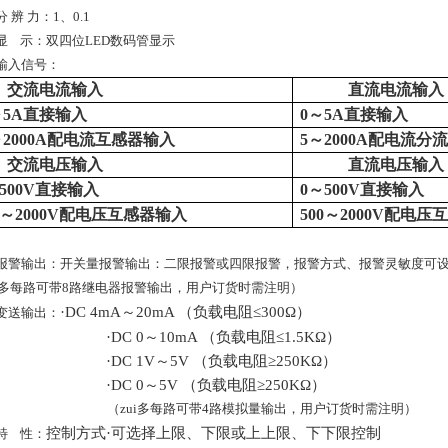
分 辨 力：1、0.1
显
示：双四位LED数码管显示
输入信号：
交流电流输入
直流电流输入
～
5A
直接输入
0
～
5A
直接输入
～2000A配电流互感器输入
5
～2000A配电流分
交流电压输入
直流电压输入
500V
直接输入
0
～500V
直接输入
～2000V配电压互感器输入
500
～2000V配电压
报警输出：开关量报警输出：二限报警或四限报警，报警方式、报警灵敏度可设置，继电
ui多每路可带8路继电器报警输出，用户订货时需注明）
·DC 4mA～20mA （负载电阻≤300Ω）
变送输出：
·DC 0～10mA （负载电阻≤1.5KΩ）
·DC 1V～5V （负载电阻≥250KΩ）
·DC 0～5V （负载电阻≥250KΩ）
（zui多每路可带4路模拟量输出，用户订货时需注明）
控制方式·可选择上限、下限或上上限、下下限控制
特
性：