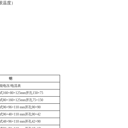
限温度）
明
能电压
/
电流表
式
160
×
80
×
125mm
开孔
150
×75
式
80
×
160
×
125mm
开孔
75
×150
式
96
×
96
×
110 mm
开孔
90
×90
式
96
×
48
×
110 mm
开孔
90
×42
式
48
×
96
×
110 mm
开孔
42
×90