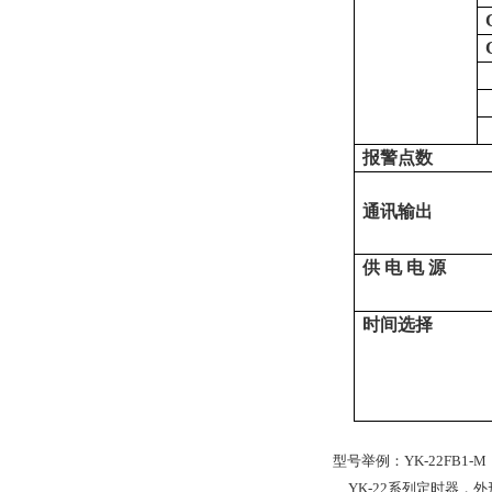
报警点数
通
讯
输
出
供 电 电 源
时间选择
型号举例：
YK-22FB1-M
YK-22系列定时器，外