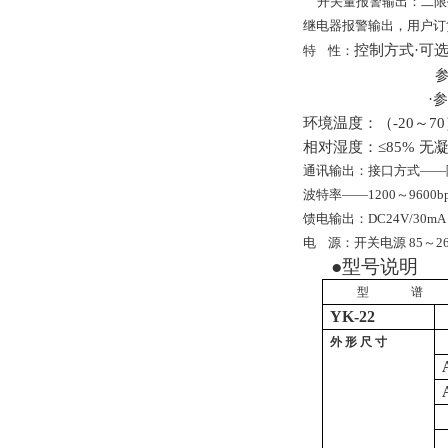
开关量报警输出：二限报
继电器报警输出，用户订
控制方式·可
特
性：
·
环境温度：（
-20
～
7
相对湿度：≤85% 
通讯输出：接口方式——隔离串
波特率——1200～
9600
馈电输出：DC24V/30m
电
源：开关电源 85～26
●
型号说明
型
谱
YK-22
外
形
尺
寸