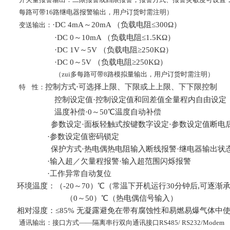
每路可带16路继电器报警输出，用户订货时需注明）
·DC 4mA～20mA （负载电阻≤300Ω）
变送输出：
·DC 0～10mA （负载电阻≤1.5KΩ）
·DC 1V～5V （负载电阻≥250KΩ）
·DC 0～5V （负载电阻≥250KΩ）
（zui多每路可带8路模拟量输出，用户订货时需注明）
控制方式·可选择上限、下限或上上限、下下限控制
特
性：
控制设定值·控制设定值和回差值全量程内自由设定
温度补偿·0～50℃温度自动补偿
参数设定·面板轻触式按键数字设定·参数设定值断电
·参数设定值密码锁定
保护方式·热电偶热电阻输入断线报警·继电器输出状态
·输入超／欠量程报警·输入超范围闪烁报警
·工作异常自动复位
环境温度：（
-20
～
70）
℃（常温下开机运行
30
分钟后
,
可逐渐
（
0
～5
0
）
℃（热电偶信号输入）
相对湿度：≤85% 无凝露避免在带有腐蚀性和易燃易爆气体中
通讯输出：接口方式——隔离串行双向通讯接口RS485/ RS232/Modem