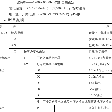
波特率——1200～
9600bps内部自由设定
馈电输出：DC24V/30mA（zui大400mA，订货时注明）
电
源：开关电源 85～265VAC/DC24V 功耗4W以下
●
型号说明
说
型
谱
1LCD
液晶显示
智能LCD单通道
A
横式
160
×
80
×
125
A/S
竖式
80
×
160
×
125
T
按客户要求来做
特殊
/
自定表壳。
控制输出
J
□
可定做
16
路继电器
J0-J4
，
0-4
点报警
K
□
可定做
16
路
SSR
输出
K0-K4
，
0-4
个
SS
输出
O1
4-20mA
输出（zu
O2
0-10mA
输出
O3
1-5V
输出
O4
0-5V
输出
O5
0-10V
输出
注：可按客户要求做成反向变送输出或隔离共地变送输出
输出
P
微型打印机接口