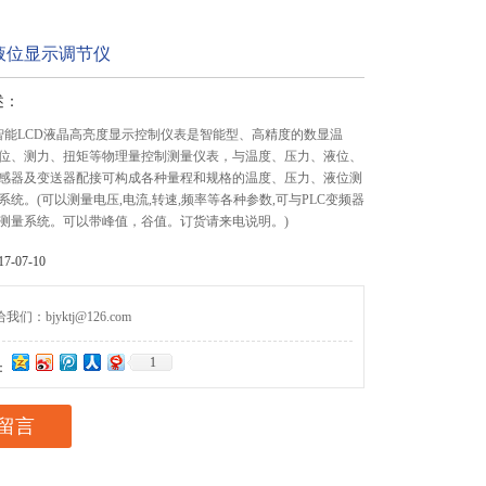
液位显示调节仪
述：
CD智能LCD液晶高亮度显示控制仪表是智能型、高精度的数显温
位、测力、扭矩等物理量控制测量仪表，与温度、压力、液位、
感器及变送器配接可构成各种量程和规格的温度、压力、液位测
统。(可以测量电压,电流,转速,频率等各种参数,可与PLC变频器
测量系统。可以带峰值，谷值。订货请来电说明。)
-07-10
们：bjyktj@126.com
1
：
留言