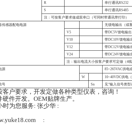
R
串行通讯
RS232
S
串行通讯
RS485
注：可按客户要求做成双串口（可同时带通讯带打印）
器传感器配电电源
无馈电输出（或
V5
带
DC5V
馈电输出
V10
带
DC10V
馈电输
V12
带
DC12V
馈电输
V24
带
DC24V
馈电输
注：输出电流大小按客户要求可定做（
4
电源
85~265VAC
供电或
W
10~40VDC
供电
信号
Sn
见“输入信号类型
按客户要求，开发定做各种类型仪表，咨询！
件硬件开发。
OEM
贴牌生产。
小时为您服务
:
张少华
:
w.yuke18.com
: