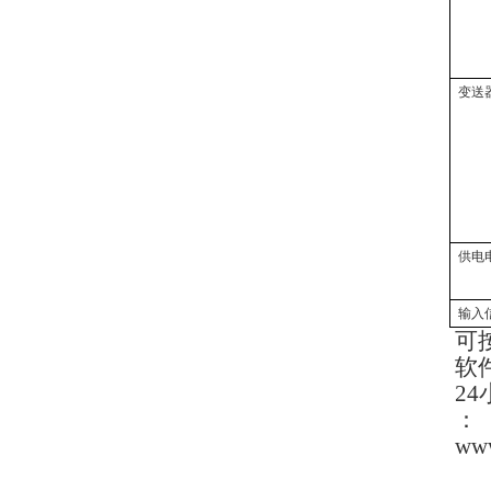
变送
供电
输入
可
软
24
：
ww