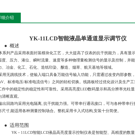
详细介绍
YK-11LCD
智能液晶单通道显示调节仪
●
概述
本系列产品采用表面封装模块化工艺，大大提高了仪表的抗干扰能力，具有显
湿度、压力、液位、瞬时流量、速度等多种物理量检测信号的显示及控制，并能
力、冶金、化工、石化、造纸印染、酿造、烟草、航天基地等领域。
采用无跳线技术，使输入端口具备万能信号输入功能，只需通过改变内部参数
mV、标准电压/标准电流信号）之间的轻松切换。线路板经过优化设计及生产
工作中的稳定性的稳定性和可靠性。采用高亮度LED数码显示和高分辨率光柱显
为清晰直观。
输出回路均采用光电隔离
, 抗干扰能力强。可带串行通讯接口，可与各种带串
形尺寸,能适用各种测量控制场合。整机采用卡入式结构,安装十分简便。
●
适用范围
YK－11LCD智能LCD液晶高亮度显示控制仪表是智能型、高精度的