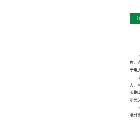
度、
于电
力、
长期
示更
准外