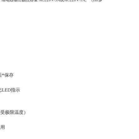
后*保存
LED指示
承受极限温度）
使用