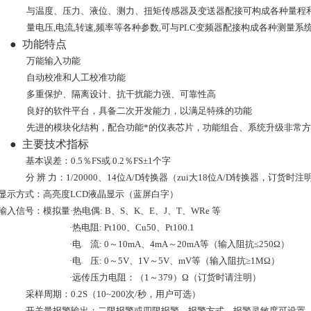
与温度、压力、液位、测力、扭矩传感器及变送器配接可构成各种量程
量电压,电流,转速,频率等各种参数,可与PLC变频器配接构成各种测量
●
功能特点
万能输入功能
自动校准和人工校准功能
多重保护、隔离设计、抗干扰能力强、可靠性高
良好的软件平台，具备二次开发能力，以满足特殊的功能
先进的模块化结构，配合功能*的仪表芯片，功能组合、系统升级非常
●
主要技术指标
基本误差：0.5％FS或 0.2％FS±1个字
分 辨 力：1/20000、14位A/D转换器（zui大18位A/D转换器，订货时注
显示方式：高亮度LCD液晶显示（蓝屏白字）
输入信号：模拟量·热电偶: B、S、K、E、J、T、WRe 等
·热电阻: Pt100、Cu50、Pt100.1
·电 流: 0～10mA、4mA～20mA等（输入阻抗≤250Ω）
·电 压: 0～5V、1V～5V、mV等（输入阻抗≥1MΩ）
·远传压力电阻：（1～379）Ω（订货时请注明）
采样周期：0.2S（10~200次/秒，用户可选）
开关量报警输出：二限报警或四限报警，报警方式、报警灵敏度可设置，继电器输出