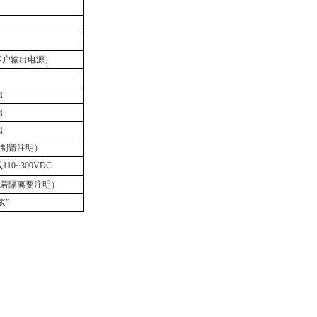
客户输出电源）
出
出
出
线制请注明）
110~300VDC
（若隔离要注明）
表”