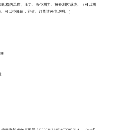
和规格的温度、压力、液位测力、扭矩测控系统。（可以测
系统。可以带峰值，谷值。订货请来电说明。）
方便
明）
触点容量 AC220V/3A或AC220V/1A。（zui多