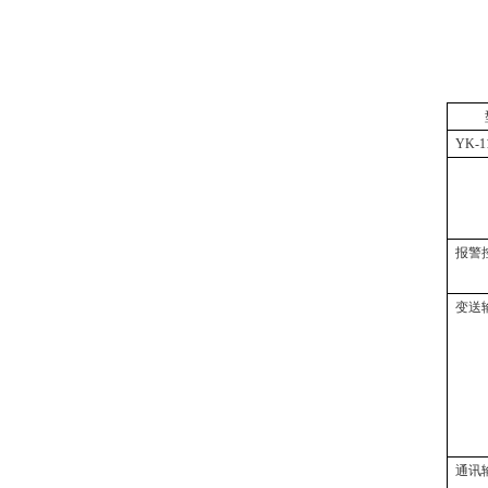
YK-1
报警
变送
通讯