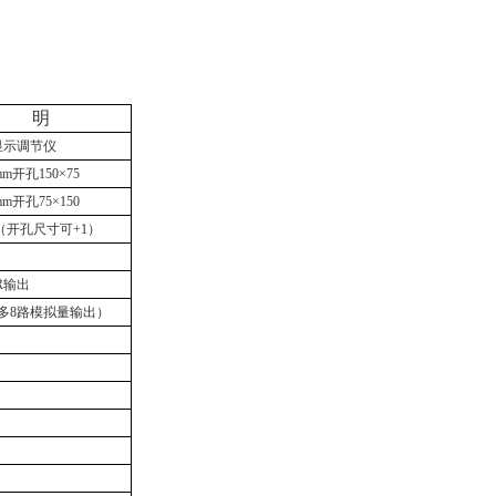
明
显示调节仪
mm
开孔
150
×75
mm
开孔
75
×150
（开孔尺寸可
+1
）
R
输出
i多
8
路模拟量输出）